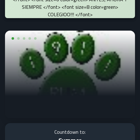
SIEMPRE </font> <font size=8 color=green>
COLEGIOO!!! </font>
Countdown to: