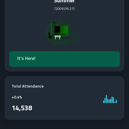
Summer
(
2006:06:21
)
It's Here!
Total Attendance
+
0.4%
14,538