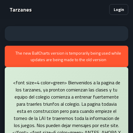
Tarzanes
Login
The new BallCharts version is temporarily being used while
updates are being made to the old version
<font size=4 color=green> Bienvenidos a la pagina de
los tarzanes, ya pronton comienzan las clases y tu
equipo del colegio comienza a entrenar fuertemente
para traerles triunfos al colegio. La pagina todavia
esta en construccion pero para cuando empieze el
torneo de la LAI te traeremos toda la informacion de
los juegos. Nos pueden dejar mensajes por este site.
</font> <font size=6 color=green> ANTES, AHORA Y