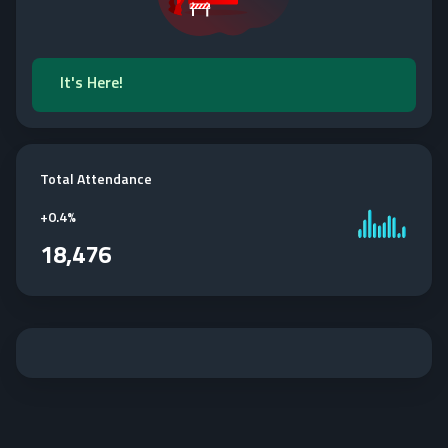
It's Here!
Total Attendance
+
0.4%
18,476