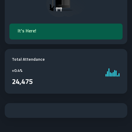
It's Here!
Total Attendance
+
0.4%
24,475