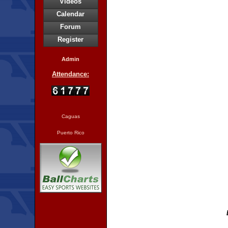
Videos
Calendar
Forum
Register
Admin
Attendance:
Caguas
Puerto Rico