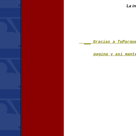
La i
Gracias a TuParqu
pagina y asi mant