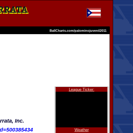
rrata
BallCharts.com/palominojuvenil2011
League Ticker:
rata, Inc.
id=500385434
Weather