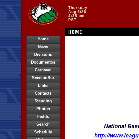
Thursday
Aug 6/26
4:35 pm
PST
HOME
Home
News
Divisions
Documentos
Carnaval
SeccionSur
Links
Contacts
Standing
Photos
Fields
Search
National Base
Schedule
http://www.lea