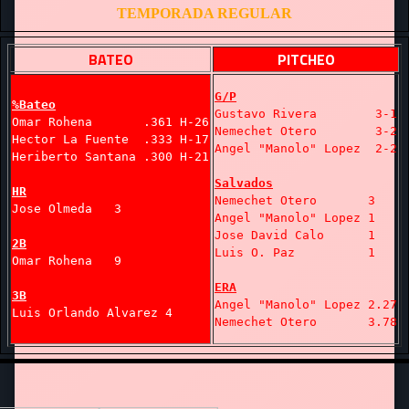
TEMPORADA REGULAR
BATEO
PITCHEO
G/P
%Bateo
Gustavo Rivera        3-1
Omar Rohena       .361 H-26
Nemechet Otero        3-2
Hector La Fuente  .333 H-17
Angel "Manolo" Lopez  2-2
Heriberto Santana .300 H-21
Salvados
HR
Nemechet Otero       3
Jose Olmeda   3
Angel "Manolo" Lopez 1
Jose David Calo      1
2B
Luis O. Paz          1
Omar Rohena   9
ERA
3B
Angel "Manolo" Lopez 2.27
Luis Orlando Alvarez 4
Nemechet Otero       3.78