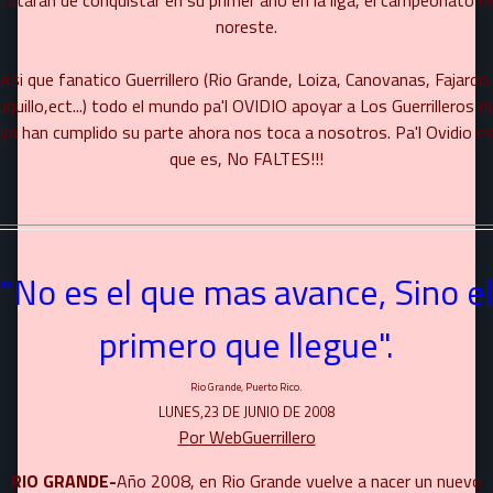
noreste.
OF-Jayson Rohena
OF-Samuel Rivera
Asi que fanatico Guerrillero (Rio Grande, Loiza, Canovanas, Fajardo,
uquillo,ect...) todo el mundo pa'l OVIDIO apoyar a Los Guerrilleros q
OF-Angel Encarnacion
ya han cumplido su parte ahora nos toca a nosotros. Pa'l Ovidio e
OF-Jonathan Correa
que es, No FALTES!!!
Cuerpo Tecnico
Dirigente-Ottoniel Velez
"No es el que mas avance, Sino el
Coach-Orlando Alvarez
primero que llegue".
Coach-Juan "Terin" Pizarro
Coach-Primitivo Pizarro
Rio Grande, Puerto Rico.
LUNES,23 DE JUNIO DE 2008
Coach-Frankie Villabol
Por WebGuerrillero
Coach-William "Yankee" Silva
RIO GRANDE-
Año 2008, en Rio Grande vuelve a nacer un nuevo