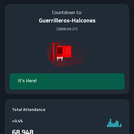
Countdown to:
Guerrilleros-Halcones
(
2008:06:27
)
It's Here!
Total Attendance
+
0.4%
68,948