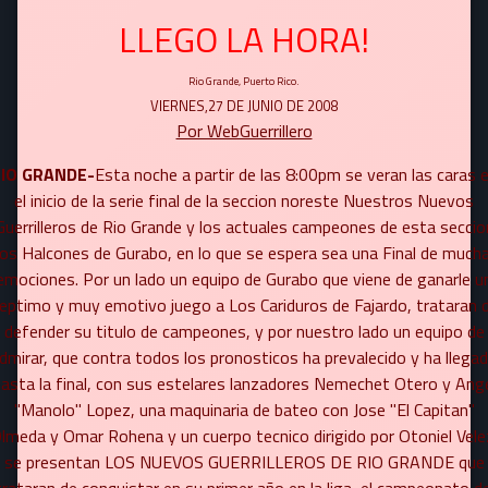
P-Wigberto Pineda
LLEGO LA HORA!
C-Nelson Cartagena
Rio Grande, Puerto Rico.
C-Rafael Ortiz
VIERNES,27 DE JUNIO DE 2008
C-Luis Luciano
Por WebGuerrillero
1B-Omar Rohena
IO GRANDE-
Esta noche a partir de las 8:00pm se veran las caras 
el inicio de la serie final de la seccion noreste Nuestros Nuevos
2B-Ruben Garcia
Guerrilleros de Rio Grande y los actuales campeones de esta seccio
SS-Javier Rijos
os Halcones de Gurabo, en lo que se espera sea una Final de much
emociones. Por un lado un equipo de Gurabo que viene de ganarle u
3B-Jose "El Capitan" Olmeda
eptimo y muy emotivo juego a Los Cariduros de Fajardo, trataran 
LF-Luis Orlando Alvarez
defender su titulo de campeones, y por nuestro lado un equipo de
dmirar, que contra todos los pronosticos ha prevalecido y ha llega
CF-Henry Villalongo
asta la final, con sus estelares lanzadores Nemechet Otero y Ang
RF-Hector La Fuente
"Manolo" Lopez, una maquinaria de bateo con Jose "El Capitan"
lmeda y Omar Rohena y un cuerpo tecnico dirigido por Otoniel Vele
DH-Heriberto Santana
se presentan LOS NUEVOS GUERRILLEROS DE RIO GRANDE que
IF-Neil Torres
trataran de conquistar en su primer año en la liga, el campeonato de