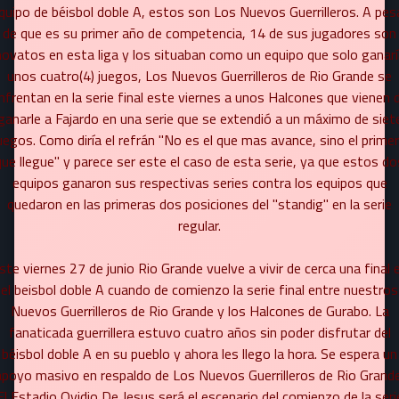
quipo de béisbol doble A, estos son Los Nuevos Guerrilleros. A pes
de que es su primer año de competencia, 14 de sus jugadores son
El Nuevo Guerrillero Mayor
novatos en esta liga y los situaban como un equipo que solo ganarí
unos cuatro(4) juegos, Los Nuevos Guerrilleros de Rio Grande se
Apoderado
nfrentan en la serie final este viernes a unos Halcones que vienen 
Edgardo "Gardol" Trujillo
ganarle a Fajardo en una serie que se extendió a un máximo de siet
uegos. Como diría el refrán "No es el que mas avance, sino el prime
que llegue" y parece ser este el caso de esta serie, ya que estos do
equipos ganaron sus respectivas series contra los equipos que
quedaron en las primeras dos posiciones del "standig" en la serie
regular.
ste viernes 27 de junio Rio Grande vuelve a vivir de cerca una final 
el beisbol doble A cuando de comienzo la serie final entre nuestros
Nuevos Guerrilleros de Rio Grande y los Halcones de Gurabo. La
fanaticada guerrillera estuvo cuatro años sin poder disfrutar del
béisbol doble A en su pueblo y ahora les llego la hora. Se espera un
apoyo masivo en respaldo de Los Nuevos Guerrilleros de Rio Grande
El Estadio Ovidio De Jesus será el escenario del comienzo de la seri