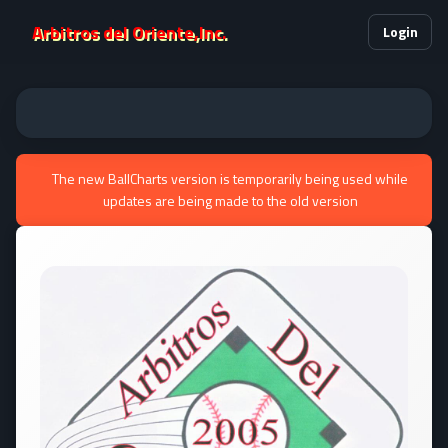
Arbitros del Oriente,Inc.
Login
The new BallCharts version is temporarily being used while
updates are being made to the old version