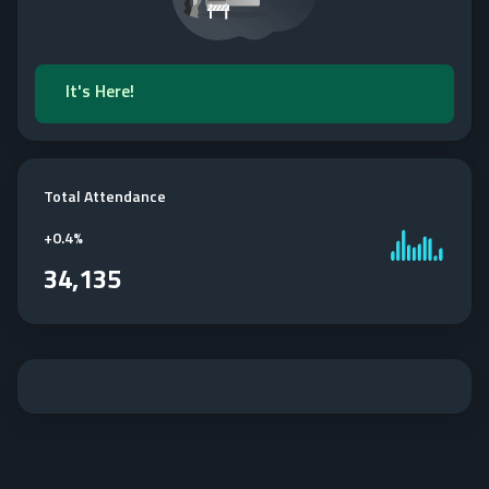
It's Here!
Total Attendance
+
0.4%
34,135