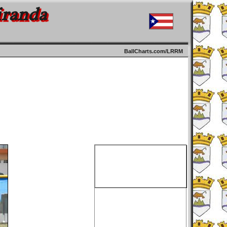
iranda
BallCharts.com/LRRM