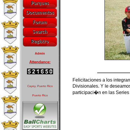
Parques
Documentos
Forum
Search
Registro
Admin
Attendance:
PREV
Felicitaciones a los integra
Divisionales. Y le deseamo
Cayey, Puerto Rico
participaci�n en las Series 
Puerto Rico