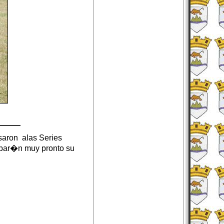
NEXT
asaron alas Series
cipar�n muy pronto su