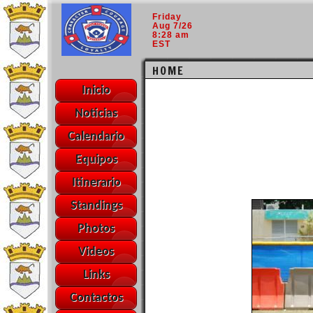
Friday
Aug 7/26
8:28 am
EST
HOME
Inicio
Noticias
Calendario
Equipos
Itinerario
Standings
Photos
Videos
Links
Contactos