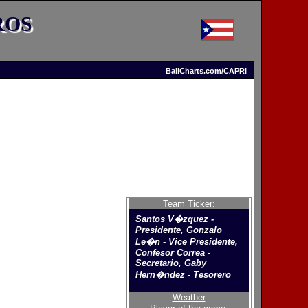
ROS
BallCharts.com/CAPRI
Team Ticker:
Santos V�zquez -
Presidente, Gonzalo
Le�n - Vice Presidente,
Confesor Correa -
Secretario, Gaby
Hern�ndez - Tesorero
Weather