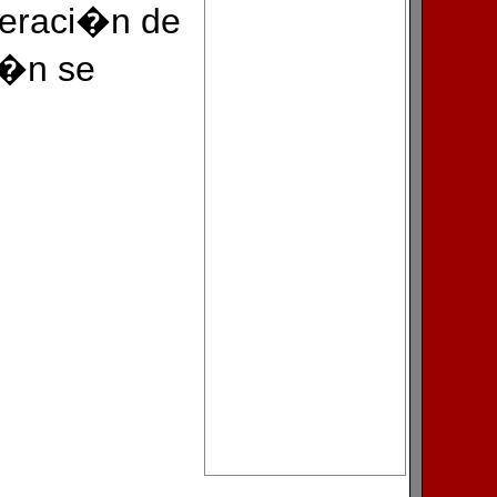
deraci�n de
i�n se