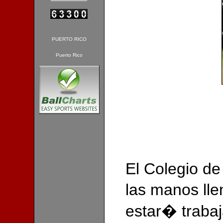
PUERTO RICO
Puerto Rico
El Colegio de
las manos ll
estar� trabaj