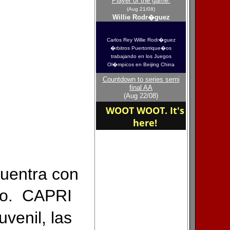
Player of the game:
Cap�tulos ** Arecibo -
Bayam�n - Caguas -
(Aug 21/08)
Willie Rodr�guez
Carolina - Guayama -
Mayaguez
Carlos Rey Willie Rodr�guez
�rbitros Puertorrique�os
trabajando en los Juegos
Ol�mpicos en Beijing China
COLEGIO DE ARBITROS
DE PUERTO RICO
Countdown to series semi
final AA
(Aug 22/08)
WOOT WOOT. It's
here!
cuentra con
�o. CAPRI
venil, las